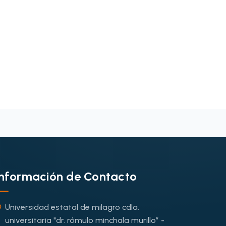
Información de Contacto
Universidad estatal de milagro cdla.
universitaria "dr. rómulo minchala murillo” -