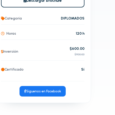
Descargar brochure
Categoría
DIPLOMADOS
Horas
120 h
$600.00
Inversión
$900.00
Certificado
Sí
Síguenos en Facebook